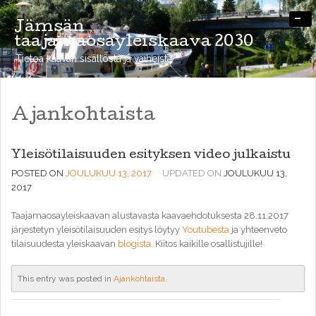
-
Jämsän
taajamaosayleiskaava 2030
Tietoa kaavan sisällöstä ja vaiheista
Ajankohtaista
Yleisötilaisuuden esityksen video julkaistu
POSTED ON
JOULUKUU 13, 2017
UPDATED ON
JOULUKUU 13,
2017
Taajamaosayleiskaavan alustavasta kaavaehdotuksesta 28.11.2017
järjestetyn yleisötilaisuuden esitys löytyy
Youtubesta
ja yhteenveto
tilaisuudesta yleiskaavan
blogista
. Kiitos kaikille osallistujille!
This entry was posted in
Ajankohtaista
.