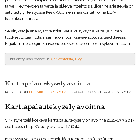
tarve. Tieyhteyden tarvetta ja sille vaihtoehtoisia liikennejärjestelyjä on
selvitetty yhteistyössä Keski-Suomen maakuntaliiton ja ELY-
keskuksen kanssa.
Selvitykset ja analyysit valmistuvat alkusyksyn aikana, ja niiden
tulokset tullaan ottamaan huomioon kaavaehdotusta laadittaessa.
Kirjoitamme blogiin kaavaehdotuksen etenemisestä syksyn mittaan.
This entry was posted in
Ajankohtaista
,
Blogi
.
Karttapalautekysely avoinna
POSTED ON
HELMIKUU 21, 2017
UPDATED ON
KESÄKUU 2, 2017
Karttapalautekysely avoinna
Virkistyreittejä koskeva karttapalautekysely on avoinna 21.2.–13.3.2017
osoitteessa
http://query.eharava.fi/1944
.
Kyselyssä voi kertoa näkemyksiään rantareiteistä, Isojärven