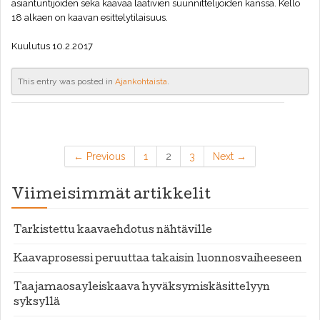
asiantuntijoiden sekä kaavaa laativien suunnittelijoiden kanssa. Kello
18 alkaen on kaavan esittelytilaisuus.
Kuulutus 10.2.2017
This entry was posted in
Ajankohtaista
.
← Previous
1
2
3
Next →
Viimeisimmät artikkelit
Tarkistettu kaavaehdotus nähtäville
Kaavaprosessi peruuttaa takaisin luonnosvaiheeseen
Taajamaosayleiskaava hyväksymiskäsittelyyn
syksyllä