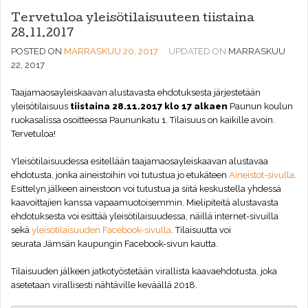
Tervetuloa yleisötilaisuuteen tiistaina
28.11.2017
POSTED ON
MARRASKUU 20, 2017
UPDATED ON
MARRASKUU
22, 2017
Taajamaosayleiskaavan alustavasta ehdotuksesta järjestetään
yleisötilaisuus
tiistaina 28.11.2017 klo 17 alkaen
Paunun koulun
ruokasalissa osoitteessa Paununkatu 1. Tilaisuus on kaikille avoin.
Tervetuloa!
Yleisötilaisuudessa esitellään taajamaosayleiskaavan alustavaa
ehdotusta, jonka aineistoihin voi tutustua jo etukäteen
Aineistot-sivulla
.
Esittelyn jälkeen aineistoon voi tutustua ja siitä keskustella yhdessä
kaavoittajien kanssa vapaamuotoisemmin.
Mielipiteitä alustavasta
ehdotuksesta voi esittää yleisötilaisuudessa, näillä internet-sivuilla
sekä
yleisötilaisuuden Facebook-sivulla
.
Tilaisuutta voi
seurata Jämsän kaupungin
Facebook-sivun
kautta.
Tilaisuuden jälkeen jatkotyöstetään virallista kaavaehdotusta, joka
asetetaan virallisesti nähtäville keväällä 2018.