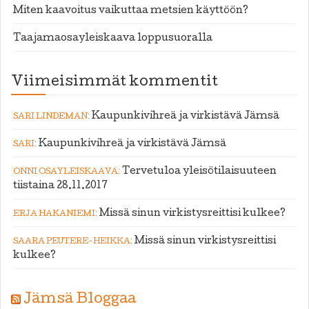
Miten kaavoitus vaikuttaa metsien käyttöön?
Taajamaosayleiskaava loppusuoralla
Viimeisimmät kommentit
:
Kaupunkivihreä ja virkistävä Jämsä
SARI LINDEMAN
:
Kaupunkivihreä ja virkistävä Jämsä
SARI
:
Tervetuloa yleisötilaisuuteen
ONNI OSAYLEISKAAVA
tiistaina 28.11.2017
:
Missä sinun virkistysreittisi kulkee?
ERJA HAKANIEMI
:
Missä sinun virkistysreittisi
SAARA PEUTERE-HEIKKA
kulkee?
Jämsä Bloggaa