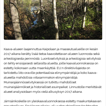
Kaava-alueen laajennuttua Kaipolaan ja maaseutualueille on kesän
2017 aikana kerätty lisää tietoa kaavoitettavan alueen luonnosta sekä
arkeologisesta perinnöstä. Luontoselvityksiä ja arkeologisia selvityksiä
on tehty ensisijaisesti sellaisilta alueilta, joille kaavaluonnoksessa on
esitetty kokonaan uutta maankäyttöä. EU:n direktiivilajeista on
tarkistettu liito-oraville potentiaalisia elinympäristöjä ja koko kaava-
alueelta mahdollisia viitasammakon elinympäristöjä.
Muinaisjäännösselvityksessä on tutkittu mahdolliset
muinaisjäännökset ja historialliset asuinpaikat. Linnustolle merkittävät
alueet analysoidaan myös vielä alkusyksyn 2017 aikana.
Jämsänkoskelle on yleiskaavaluonnoksessa esitetty maakuntakaavan
perusteella ns. Sovijärven oikaisu, eli uuden ohjeellisen tieyhteyden