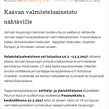
POSTED ON
HELMIKUU 9, 2017
UPDATED ON
KESÄKUU 2, 2017
Kaavan valmisteluaineisto
nähtäville
Jämsän kaupungin tekninen lautakunta on asettanut nähtäville
Jämsän taajamaosayleiskaavan valmisteluaineiston. Osayleiskaava
kattaa Jämsänkosken keskustan, Seppolan keskustan, Kaipolan,
Partalan ja Himoksen välisen alueen.
Valmisteluaineistoon voi tutustua 10.2.–13.3.2017
välisenä
aikana Jämsän kaupungin yhdyskuntatoimessa ensimmäisessä
kerroksessa (Keskuskatu 17) sekä täällä kaavahankkeen Internet-
sivuilla osoitteessa jamsantaajamaosayleiskaava.fi (kohdassa
Aineistot). Aineistosta voi kertoa mielipiteensä suullisesti tai kirjallisesti
nähtävilläoloaikana.
Taajamaosayleiskaavan
esittely- ja yleisötilaisuus
järjestetään
Paunun koulun auditoriossa osoitteessa
Paununkatu 1
keskiviikkona 22.2.2017
kello 16 alkaen. Kello 16-18 on kaavan
valmisteluaineistoon voi tutustua vapaamuotoisesti kaupungin