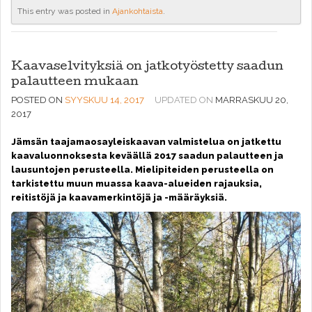
This entry was posted in
Ajankohtaista
.
Kaavaselvityksiä on jatkotyöstetty saadun
palautteen mukaan
POSTED ON
SYYSKUU 14, 2017
UPDATED ON
MARRASKUU 20,
2017
Jämsän taajamaosayleiskaavan valmistelua on jatkettu
kaavaluonnoksesta keväällä 2017 saadun palautteen ja
lausuntojen perusteella. Mielipiteiden perusteella on
tarkistettu muun muassa kaava-alueiden rajauksia,
reitistöjä ja kaavamerkintöjä ja -määräyksiä.