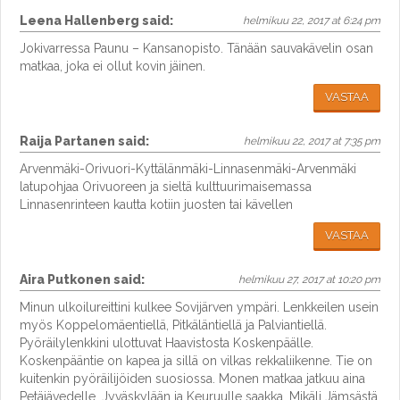
Leena Hallenberg
said:
helmikuu 22, 2017 at 6:24 pm
Jokivarressa Paunu – Kansanopisto. Tänään sauvakävelin osan
matkaa, joka ei ollut kovin jäinen.
VASTAA
Raija Partanen
said:
helmikuu 22, 2017 at 7:35 pm
Arvenmäki-Orivuori-Kyttälänmäki-Linnasenmäki-Arvenmäki
latupohjaa Orivuoreen ja sieltä kulttuurimaisemassa
Linnasenrinteen kautta kotiin juosten tai kävellen
VASTAA
Aira Putkonen
said:
helmikuu 27, 2017 at 10:20 pm
Minun ulkoilureittini kulkee Sovijärven ympäri. Lenkkeilen usein
myös Koppelomäentiellä, Pitkäläntiellä ja Palviantiellä.
Pyöräilylenkkini ulottuvat Haavistosta Koskenpäälle.
Koskenpääntie on kapea ja sillä on vilkas rekkaliikenne. Tie on
kuitenkin pyöräilijöiden suosiossa. Monen matkaa jatkuu aina
Petäjävedelle, Jyväskylään ja Keuruulle saakka. Mikäli Jämsästä