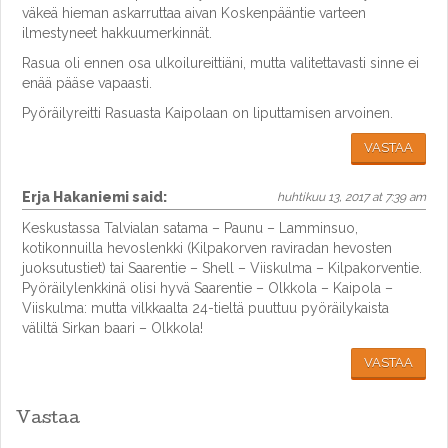
väkeä hieman askarruttaa aivan Koskenpääntie varteen
ilmestyneet hakkuumerkinnät.
Rasua oli ennen osa ulkoilureittiäni, mutta valitettavasti sinne ei
enää pääse vapaasti.
Pyöräilyreitti Rasuasta Kaipolaan on liputtamisen arvoinen.
VASTAA
Erja Hakaniemi
said:
huhtikuu 13, 2017 at 7:39 am
Keskustassa Talvialan satama – Paunu – Lamminsuo,
kotikonnuilla hevoslenkki (Kilpakorven raviradan hevosten
juoksutustiet) tai Saarentie – Shell – Viiskulma – Kilpakorventie.
Pyöräilylenkkinä olisi hyvä Saarentie – Olkkola – Kaipola –
Viiskulma: mutta vilkkaalta 24-tieltä puuttuu pyöräilykaista
väliltä Sirkan baari – Olkkola!
VASTAA
Vastaa