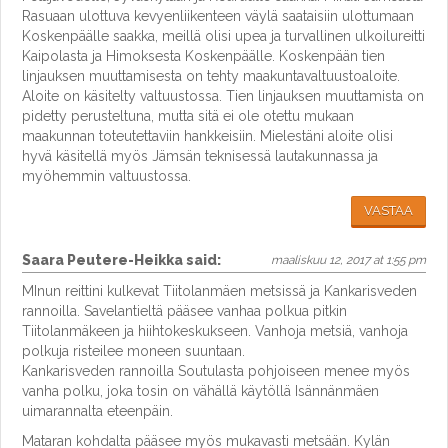
Rasuaan ulottuva kevyenliikenteen väylä saataisiin ulottumaan
Koskenpäälle saakka, meillä olisi upea ja turvallinen ulkoilureitti
Kaipolasta ja Himoksesta Koskenpäälle. Koskenpään tien
linjauksen muuttamisesta on tehty maakuntavaltuustoaloite.
Aloite on käsitelty valtuustossa. Tien linjauksen muuttamista on
pidetty perusteltuna, mutta sitä ei ole otettu mukaan
maakunnan toteutettaviin hankkeisiin. Mielestäni aloite olisi
hyvä käsitellä myös Jämsän teknisessä lautakunnassa ja
myöhemmin valtuustossa.
VASTAA
Saara Peutere-Heikka
said:
maaliskuu 12, 2017 at 1:55 pm
MInun reittini kulkevat Tiitolanmäen metsissä ja Kankarisveden
rannoilla. Savelantieltä pääsee vanhaa polkua pitkin
Tiitolanmäkeen ja hiihtokeskukseen. Vanhoja metsiä, vanhoja
polkuja risteilee moneen suuntaan.
Kankarisveden rannoilla Soutulasta pohjoiseen menee myös
vanha polku, joka tosin on vähällä käytöllä Isännänmäen
uimarannalta eteenpäin.
Mataran kohdalta pääsee myös mukavasti metsään. Kylän