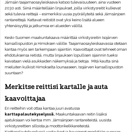
Jämsän taajamaosayleiskaava katsoo tulevaisuuteen, aina vuoteen
2030 asti. Siinä määritellään linjaukset, joilla virkistysreitit kulkevat
sekä tulevia reittejä – esimerkiksi uusia pyöräilyteitä sekä Jämsänjoen
rantareittejä. Kattavat reitistöt ovat yksi keino lisätä alueen
yhtenäisyyttä ja jatkumoa eri alueiden välillä.
Keski-Suomen maakuntakaava määrittää virkistysreitin Isojärven
kansallispuiston ja Himoksen välille. Taajamaosayleiskaavassa otetaan
kantaa myös sen tarkempaan sijaintiin. Kaavoittajat ovat tehneet oman
ehdotuksensa reitistä, mutta linjauksen lopullisen sijainnin tueksi
kaivataan vielä asukkaiden näkemyksiä ja tietoja. Mitä kautta sinä
mieluiten kulkisit Himokselta lounaaseen, Isojärven kansallispuiston
suuntaan?
Merkitse reittisi kartalle ja auta
kaavoittajaa
Eri reitteihin voit ottaa kantaa juuri avatussa
karttapalautekyselyssä
.
Maakuntakaavan reitin lisäksi
ajatuksiaan voi kertoa mm. Jämsänjoen rantareiteistä, uusista
virkistysreittien silloista ja moottorikelkkareiteistä.
Karttapalautekyselyssä vastaukset ja havainnot merkitään suoraan