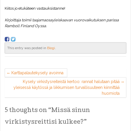
Kiitos jo etukäteen vastauksistanne!
Kirjoittaja toimii taajamaosayleiskaavan vuorovaikutuksen parissa
Ramboll Finland Oy:ssa.
This entry was posted in
Blogi
.
Karttapalautekysely avoinna
Kysely virkistysreiteistä kertoo: rannat halutaan pitää
yleisessä käytössä ja liikkumisen turvallisuuteen kiinnittää
huomiota
5 thoughts on “
Missä sinun
virkistysreittisi kulkee?
”