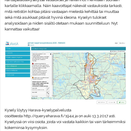
kartalle klikkaamalla. Näin kaavoittajat näkevät vastauksista tarkasti,
mitä reitistön kohtaa pitäisi vastaajan mielestä kehittää tai muuttaa
sekä mitä asukkaat pitävät hyvinä ideoina. Kyselyn tulokset
analysoidaan ja niiden sisältö otetaan mukaan suunnitteluun. Nyt
kannattaa vaikuttaa!
Kysely löytyy Harava-kyselypalvelusta
osoitteesta
http://query.eharava.fi/1944
ja on auki 13.3.2017 asti.
Kyselyssä on viisi osiota, joista voi vastata kaikkiin tai vain tärkeimmiksi
kokemiinsa kysymyksiin.