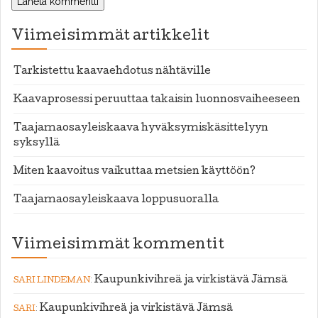
Viimeisimmät artikkelit
Tarkistettu kaavaehdotus nähtäville
Kaavaprosessi peruuttaa takaisin luonnosvaiheeseen
Taajamaosayleiskaava hyväksymiskäsittelyyn
syksyllä
Miten kaavoitus vaikuttaa metsien käyttöön?
Taajamaosayleiskaava loppusuoralla
Viimeisimmät kommentit
:
Kaupunkivihreä ja virkistävä Jämsä
SARI LINDEMAN
:
Kaupunkivihreä ja virkistävä Jämsä
SARI