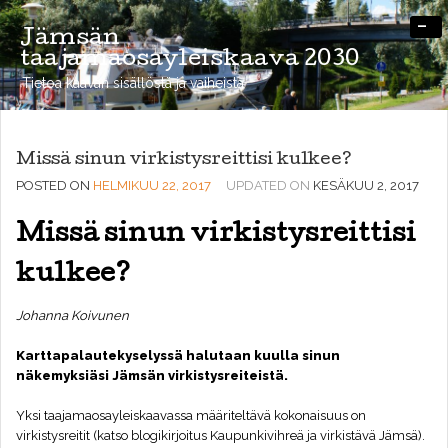
-
Jämsän
taajamaosayleiskaava 2030
Tietoa kaavan sisällöstä ja vaiheista
Missä sinun virkistysreittisi kulkee?
POSTED ON
HELMIKUU 22, 2017
UPDATED ON
KESÄKUU 2, 2017
Missä sinun virkistysreittisi
kulkee?
Johanna Koivunen
Karttapalautekyselyssä halutaan kuulla sinun
näkemyksiäsi Jämsän virkistysreiteistä.
Yksi taajamaosayleiskaavassa määriteltävä kokonaisuus on
virkistysreitit (katso blogikirjoitus
Kaupunkivihreä ja virkistävä Jämsä
).