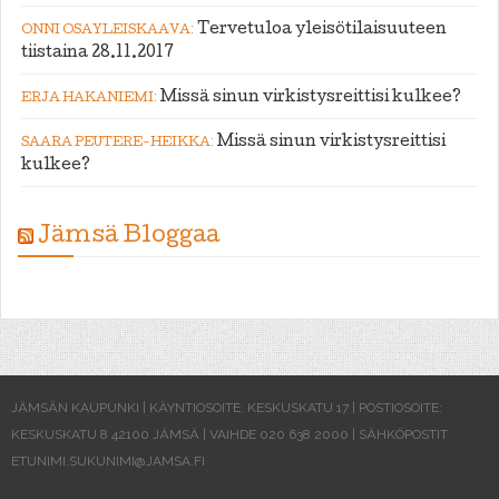
:
Tervetuloa yleisötilaisuuteen
ONNI OSAYLEISKAAVA
tiistaina 28.11.2017
:
Missä sinun virkistysreittisi kulkee?
ERJA HAKANIEMI
:
Missä sinun virkistysreittisi
SAARA PEUTERE-HEIKKA
kulkee?
Jämsä Bloggaa
JÄMSÄN KAUPUNKI | KÄYNTIOSOITE: KESKUSKATU 17 | POSTIOSOITE:
KESKUSKATU 8 42100 JÄMSÄ | VAIHDE 020 638 2000 | SÄHKÖPOSTIT
ETUNIMI.SUKUNIMI@JAMSA.FI