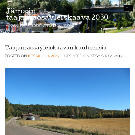
-
Jämsän
taajamaosayleiskaava 2030
Tietoa kaavan sisällöstä ja vaiheista
Taajamaosayleiskaavan kuulumisia
POSTED ON
KESÄKUU 1, 2017
UPDATED ON
KESÄKUU 2, 2017