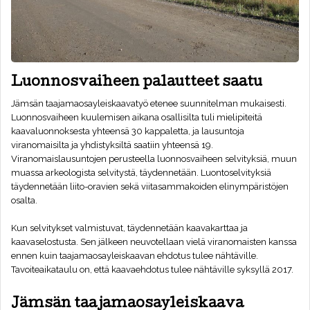
Luonnosvaiheen palautteet saatu
Jämsän taajamaosayleiskaavatyö etenee suunnitelman mukaisesti.
Luonnosvaiheen kuulemisen aikana osallisilta tuli mielipiteitä
kaavaluonnoksesta yhteensä 30 kappaletta, ja lausuntoja
viranomaisilta ja yhdistyksiltä saatiin yhteensä 19.
Viranomaislausuntojen perusteella luonnosvaiheen selvityksiä, muun
muassa arkeologista selvitystä, täydennetään. Luontoselvityksiä
täydennetään liito-oravien sekä viitasammakoiden elinympäristöjen
osalta.
Kun selvitykset valmistuvat, täydennetään kaavakarttaa ja
kaavaselostusta. Sen jälkeen neuvotellaan vielä viranomaisten kanssa
ennen kuin taajamaosayleiskaavan ehdotus tulee nähtäville.
Tavoiteaikataulu on, että kaavaehdotus tulee nähtäville syksyllä 2017.
Jämsän taajamaosayleiskaava