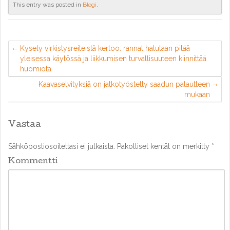
This entry was posted in
Blogi
.
Kysely virkistysreiteistä kertoo: rannat halutaan pitää
yleisessä käytössä ja liikkumisen turvallisuuteen kiinnittää
huomiota
Kaavaselvityksiä on jatkotyöstetty saadun palautteen
mukaan
Vastaa
Sähköpostiosoitettasi ei julkaista.
Pakolliset kentät on merkitty
*
Kommentti