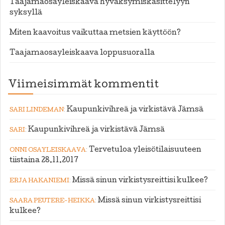
Taajamaosayleiskaava hyväksymiskäsittelyyn
syksyllä
Miten kaavoitus vaikuttaa metsien käyttöön?
Taajamaosayleiskaava loppusuoralla
Viimeisimmät kommentit
:
Kaupunkivihreä ja virkistävä Jämsä
SARI LINDEMAN
:
Kaupunkivihreä ja virkistävä Jämsä
SARI
:
Tervetuloa yleisötilaisuuteen
ONNI OSAYLEISKAAVA
tiistaina 28.11.2017
:
Missä sinun virkistysreittisi kulkee?
ERJA HAKANIEMI
:
Missä sinun virkistysreittisi
SAARA PEUTERE-HEIKKA
kulkee?