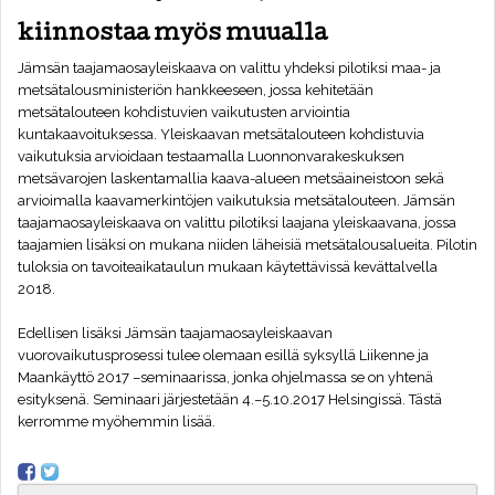
kiinnostaa myös muualla
Jämsän taajamaosayleiskaava on valittu yhdeksi pilotiksi maa- ja
metsätalousministeriön hankkeeseen, jossa kehitetään
metsätalouteen kohdistuvien vaikutusten arviointia
kuntakaavoituksessa. Yleiskaavan metsätalouteen kohdistuvia
vaikutuksia arvioidaan testaamalla Luonnonvarakeskuksen
metsävarojen laskentamallia kaava-alueen metsäaineistoon sekä
arvioimalla kaavamerkintöjen vaikutuksia metsätalouteen. Jämsän
taajamaosayleiskaava on valittu pilotiksi laajana yleiskaavana, jossa
taajamien lisäksi on mukana niiden läheisiä metsätalousalueita. Pilotin
tuloksia on tavoiteaikataulun mukaan käytettävissä kevättalvella
2018.
Edellisen lisäksi Jämsän taajamaosayleiskaavan
vuorovaikutusprosessi tulee olemaan esillä syksyllä Liikenne ja
Maankäyttö 2017 –seminaarissa, jonka ohjelmassa se on yhtenä
esityksenä. Seminaari järjestetään 4.–5.10.2017 Helsingissä. Tästä
kerromme myöhemmin lisää.